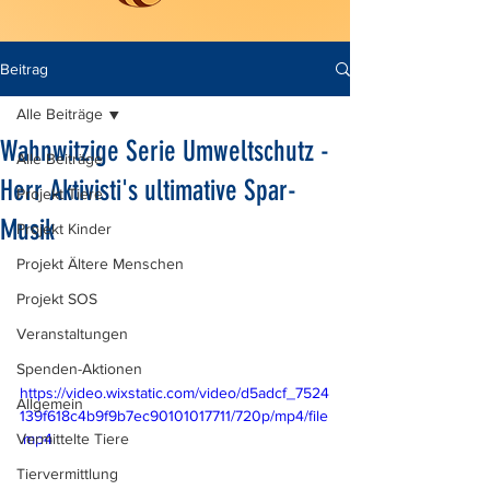
Beitrag
Alle Beiträge
Wahnwitzige Serie Umweltschutz -
Alle Beiträge
Herr Aktivisti's ultimative Spar-
Projekt Tiere
Musik
Projekt Kinder
Projekt Ältere Menschen
Projekt SOS
Veranstaltungen
Spenden-Aktionen
https://video.wixstatic.com/video/d5adcf_7524
Allgemein
139f618c4b9f9b7ec90101017711/720p/mp4/file
Vermittelte Tiere
.mp4
Tiervermittlung