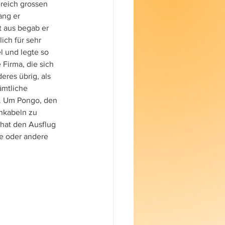
reich grossen 
ang er 
 aus begab er 
ich für sehr 
l und legte so 
Firma, die sich 
res übrig, als 
ämtliche 
. Um Pongo, den 
nkabeln zu 
hat den Ausflug 
ne oder andere 