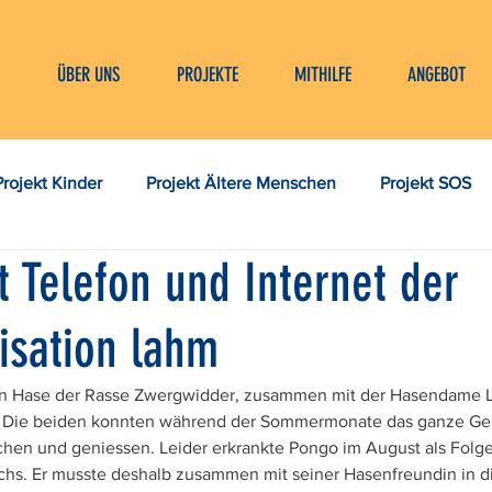
ÜBER UNS
PROJEKTE
MITHILFE
ANGEBOT
Projekt Kinder
Projekt Ältere Menschen
Projekt SOS
t Telefon und Internet der
ein
Vermittelte Tiere
Tiervermittlung
Aktivisti
isation lahm
in Hase der Rasse Zwergwidder, zusammen mit der Hasendame L
e. Die beiden konnten während der Sommermonate das ganze Ge
schen und geniessen. Leider erkrankte Pongo im August als Folge
chs. Er musste deshalb zusammen mit seiner Hasenfreundin in di