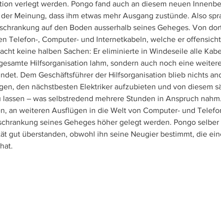
ation verlegt werden. Pongo fand auch an diesem neuen Innenbe
gs der Meinung, dass ihm etwas mehr Ausgang zustünde. Also spr
schrankung auf den Boden ausserhalb seines Geheges. Von dort
 Telefon-, Computer- und Internetkabeln, welche er offensichtl
cht keine halben Sachen: Er eliminierte in Windeseile alle Kabe
e gesamte Hilfsorganisation lahm, sondern auch noch eine weitere 
det. Dem Geschäftsführer der Hilfsorganisation blieb nichts ande
egen, den nächstbesten Elektriker aufzubieten und von diesem s
u lassen – was selbstredend mehrere Stunden in Anspruch nahm
en, an weiteren Ausflügen in die Welt von Computer- und Telefo
schrankung seines Geheges höher gelegt werden. Pongo selber 
zität gut überstanden, obwohl ihn seine Neugier bestimmt, die ei
hat.