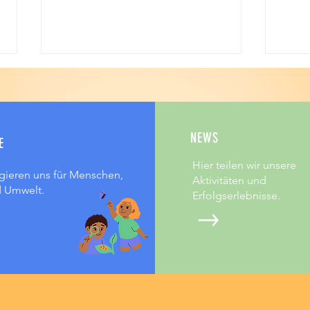
Rettung von Ryu
NEWS
E
Hier teilen wir unsere
gieren uns für Menschen,
Aktivitäten und
Entsch
d Umwelt.
Erfolgserlebnisse.