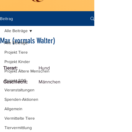
Beitrag
Alle Beiträge
Max (vormals Walter)
Alle Beiträge
Projekt Tiere
Projekt Kinder
Tierart:
Hund
Projekt Ältere Menschen
Projekt SOS
Geschlecht:
Männchen
Veranstaltungen
Spenden-Aktionen
Allgemein
Vermittelte Tiere
Tiervermittlung