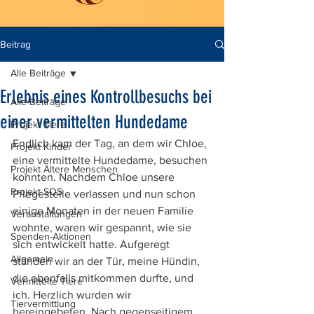
Beitrag
Alle Beiträge
Erlebnis eines Kontrollbesuchs bei
Alle Beiträge
einer vermittelten Hundedame
Projekt Tiere
Endlich kam der Tag, an dem wir Chloe, 
Projekt Kinder
eine vermittelte Hundedame, besuchen 
Projekt Ältere Menschen
konnten. Nachdem Chloe unsere 
Projekt SOS
Pflegestelle verlassen und nun schon 
einige Monaten in der neuen Familie 
Veranstaltungen
wohnte, waren wir gespannt, wie sie 
Spenden-Aktionen
sich entwickelt hatte. Aufgeregt 
Allgemein
standen wir an der Tür, meine Hündin, 
die ebenfalls mitkommen durfte, und 
Vermittelte Tiere
ich. Herzlich wurden wir 
Tiervermittlung
hereingebeten. Nach gegenseitigem 