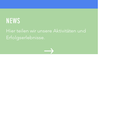
NEWS
Hier teilen wir unsere Aktivitäten und
Erfolgserlebnisse.
JETZT HELFEN
Ihre Mithilfe macht unser Engagement
möglich.
Mehr erfahren