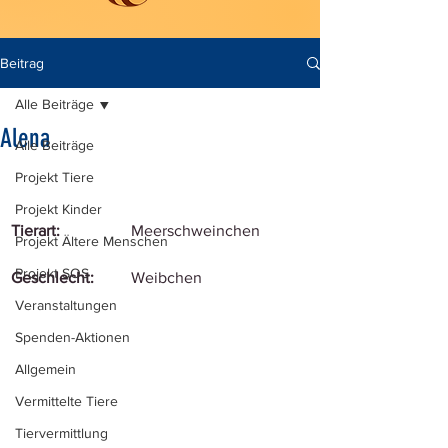
Beitrag
Alle Beiträge
Alena
Alle Beiträge
Projekt Tiere
Projekt Kinder
Tierart:
Meerschweinchen
Projekt Ältere Menschen
Projekt SOS
Geschlecht:
Weibchen
Veranstaltungen
Spenden-Aktionen
Allgemein
Vermittelte Tiere
Tiervermittlung