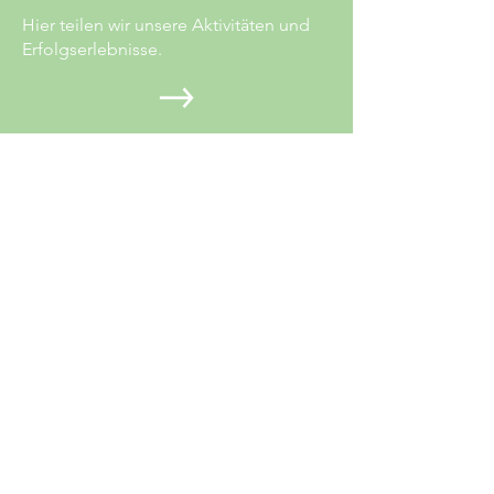
Hier teilen wir unsere Aktivitäten und
Erfolgserlebnisse.
JETZT HELFEN
Ihre Mithilfe macht unser Engagement
möglich.
Mehr erfahren
Projekte
Patentiere