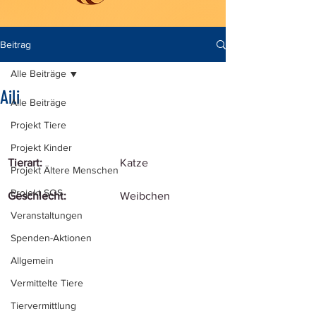
Beitrag
Alle Beiträge
Aili
Alle Beiträge
Projekt Tiere
Projekt Kinder
Tierart:
Katze
Projekt Ältere Menschen
Projekt SOS
Geschlecht:
Weibchen
Veranstaltungen
Spenden-Aktionen
Allgemein
Vermittelte Tiere
Tiervermittlung