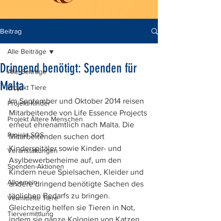
Beitrag
Alle Beiträge
Dringend benötigt: Spenden für
Alle Beiträge
Malta
Projekt Tiere
Im September und Oktober 2014 reisen 
Projekt Kinder
Mitarbeitende von Life Essence Projects 
Projekt Ältere Menschen
erneut ehrenamtlich nach Malta. Die 
Projekt SOS
Mitarbeitenden suchen dort 
Kinderspitäler sowie Kinder- und 
Veranstaltungen
Asylbewerberheime auf, um den 
Spenden-Aktionen
Kindern neue Spielsachen, Kleider und 
Allgemein
andere dringend benötigte Sachen des 
täglichen Bedarfs zu bringen. 
Vermittelte Tiere
Gleichzeitig helfen sie Tieren in Not, 
Tiervermittlung
indem sie ganze Kolonien von Katzen 